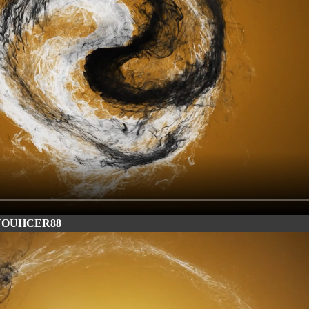
VOUHCER88