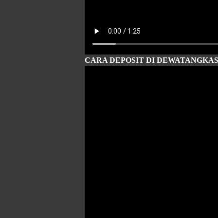
CARA DEPOSIT DI DEWATANGKA