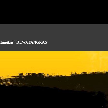
Dewatangkas | DEWATANGKAS