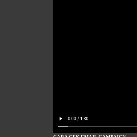
CARA CEK EMAIL CAMPAIGN